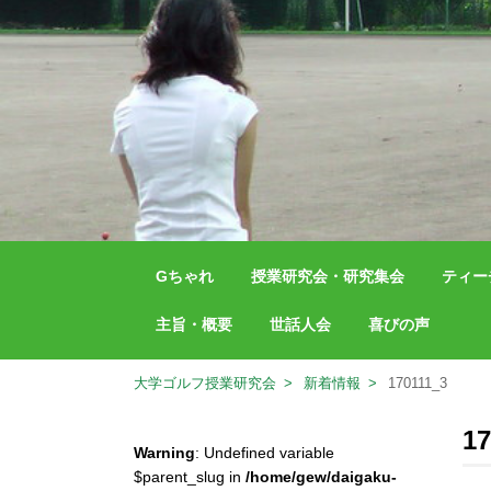
Gちゃれ
授業研究会・研究集会
ティー
主旨・概要
世話人会
喜びの声
大学ゴルフ授業研究会
新着情報
170111_3
17
Warning
: Undefined variable
$parent_slug in
/home/gew/daigaku-