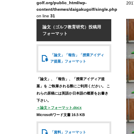
golf.org/public_html/wp-
201
content/themes/daigakugolf/single.php
on line
31
論文（ゴルフ教育研究）投稿用
フォーマット
「論文」「報告」
「授業アイディ
ア提案」
フォーマット
「論文」、「報告」、「授業アイディア提
案」を
ご執筆される際にご利用ください。
こ
れらの原稿には英語か日本語の概要をお書き
下さい。
＜論文＞フォーマット.docx
Microsoftワード文書 16.5 KB
「資料」
フォーマット