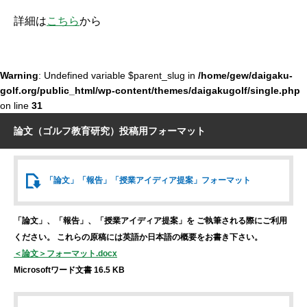
詳細は
こちら
から
Warning
: Undefined variable $parent_slug in
/home/gew/daigaku-
golf.org/public_html/wp-content/themes/daigakugolf/single.php
on line
31
論文（ゴルフ教育研究）投稿用フォーマット
「論文」「報告」
「授業アイディア提案」
フォーマット
「論文」、「報告」、「授業アイディア提案」を
ご執筆される際にご利用
ください。
これらの原稿には英語か日本語の概要をお書き下さい。
＜論文＞フォーマット.docx
Microsoftワード文書 16.5 KB