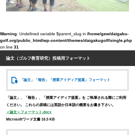
Warning
: Undefined variable $parent_slug in
/home/gew/daigaku-
golf.org/public_html/wp-content/themes/daigakugolf/single.php
on line
31
論文（ゴルフ教育研究）投稿用フォーマット
「論文」「報告」
「授業アイディア提案」
フォーマット
「論文」、「報告」、「授業アイディア提案」を
ご執筆される際にご利用
ください。
これらの原稿には英語か日本語の概要をお書き下さい。
＜論文＞フォーマット.docx
Microsoftワード文書 16.5 KB