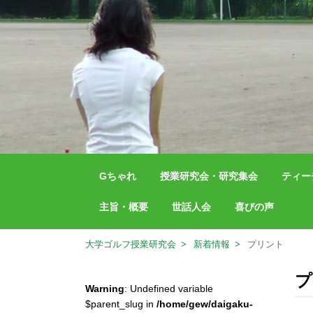
Gちゃれ
授業研究会・研究集会
ティー
主旨・概要
世話人会
喜びの声
大学ゴルフ授業研究会
新着情報
プリント
プ
Warning
: Undefined variable
$parent_slug in
/home/gew/daigaku-