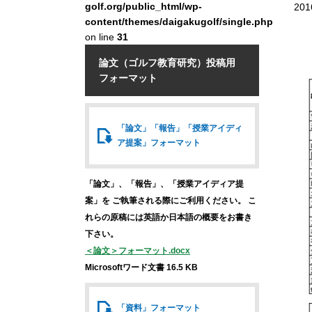
golf.org/public_html/wp-
201
content/themes/daigakugolf/single.php
on line
31
論文（ゴルフ教育研究）投稿用
フォーマット
「論文」「報告」
「授業アイディ
ア提案」
フォーマット
「論文」、「報告」、「授業アイディア提
案」を
ご執筆される際にご利用ください。
こ
れらの原稿には英語か日本語の概要をお書き
下さい。
＜論文＞フォーマット.docx
Microsoftワード文書 16.5 KB
「資料」
フォーマット