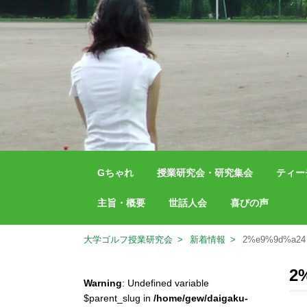
Gちゃれ
授業研究会・研究集会
ティー
主旨・概要
世話人会
喜びの声
大学ゴルフ授業研究会
新着情報
2%e9%9d%a24
2
Warning
: Undefined variable
$parent_slug in
/home/gew/daigaku-