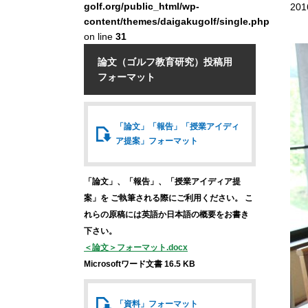
golf.org/public_html/wp-
201
content/themes/daigakugolf/single.php
on line
31
論文（ゴルフ教育研究）投稿用
フォーマット
「論文」「報告」
「授業アイディ
ア提案」
フォーマット
「論文」、「報告」、「授業アイディア提
案」を
ご執筆される際にご利用ください。
こ
れらの原稿には英語か日本語の概要をお書き
下さい。
＜論文＞フォーマット.docx
Microsoftワード文書 16.5 KB
「資料」
フォーマット