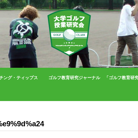
チング・ティップス
ゴルフ教育研究ジャーナル 「ゴルフ教育研究」（IS
%e9%9d%a24