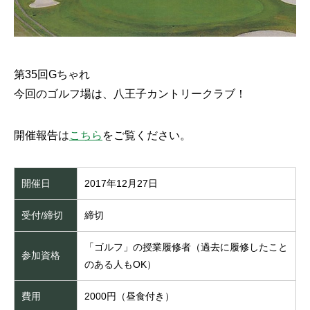
第35回Gちゃれ
今回のゴルフ場は、八王子カントリークラブ！
開催報告は
こちら
をご覧ください。
開催日
2017年12月27日
受付/締切
締切
「ゴルフ」の授業履修者（過去に履修したこと
参加資格
のある人もOK）
費用
2000円（昼食付き）