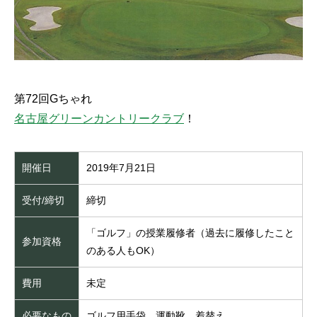
第72回Gちゃれ
名古屋グリーンカントリークラブ
！
開催日
2019年7月21日
受付/締切
締切
「ゴルフ」の授業履修者（過去に履修したこと
参加資格
のある人もOK）
費用
未定
必要なもの
ゴルフ用手袋、運動靴、着替え