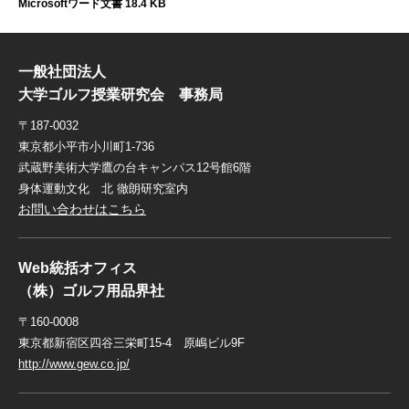
Microsoftワード文書 18.4 KB
一般社団法人
大学ゴルフ授業研究会 事務局
〒187-0032
東京都小平市小川町1-736
武蔵野美術大学鷹の台キャンパス12号館6階
身体運動文化 北 徹朗研究室内
お問い合わせはこちら
Web統括オフィス
（株）ゴルフ用品界社
〒160-0008
東京都新宿区四谷三栄町15-4 原嶋ビル9F
http://www.gew.co.jp/