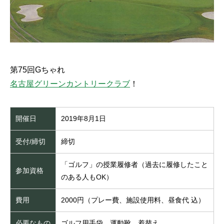
第75回Gちゃれ
名古屋グリーンカントリークラブ
！
開催日
2019年8月1日
受付/締切
締切
「ゴルフ」の授業履修者（過去に履修したこと
参加資格
のある人もOK）
費用
2000円（プレー費、施設使用料、昼食代 込）
必要なもの
ゴルフ用手袋、運動靴、着替え