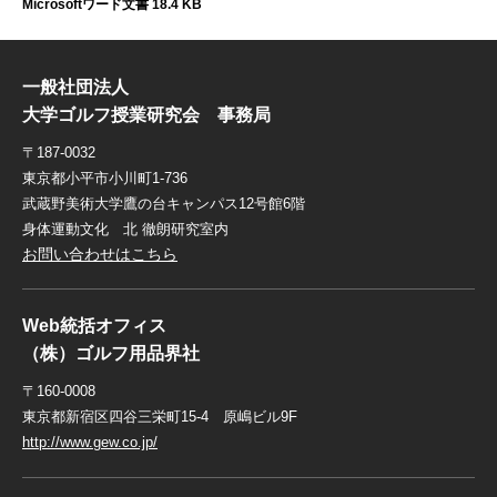
Microsoftワード文書 18.4 KB
一般社団法人
大学ゴルフ授業研究会 事務局
〒187-0032
東京都小平市小川町1-736
武蔵野美術大学鷹の台キャンパス12号館6階
身体運動文化 北 徹朗研究室内
お問い合わせはこちら
Web統括オフィス
（株）ゴルフ用品界社
〒160-0008
東京都新宿区四谷三栄町15-4 原嶋ビル9F
http://www.gew.co.jp/