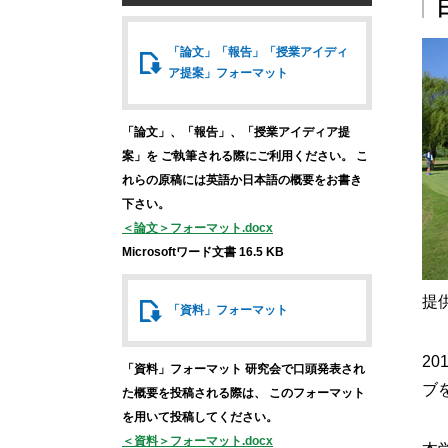
「論文」「報告」
「授業アイディ
ア提案」
フォーマット
「論文」、「報告」、「授業アイディア提
案」を
ご執筆される際にご利用ください。
こ
れらの原稿には英語か日本語の概要をお書き
下さい。
＜論文＞フォーマット.docx
Microsoftワード文書 16.5 KB
提
「資料」
フォーマット
2
「資料」フォーマット
研究会で口頭発表され
ブ
た概要を投稿される際は、
このフォーマット
を用いて投稿してください。
＜資料＞フォーマット.docx