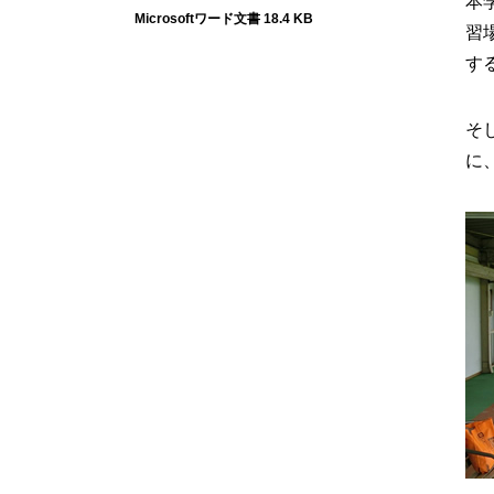
本
Microsoftワード文書 18.4 KB
習
す
そ
に