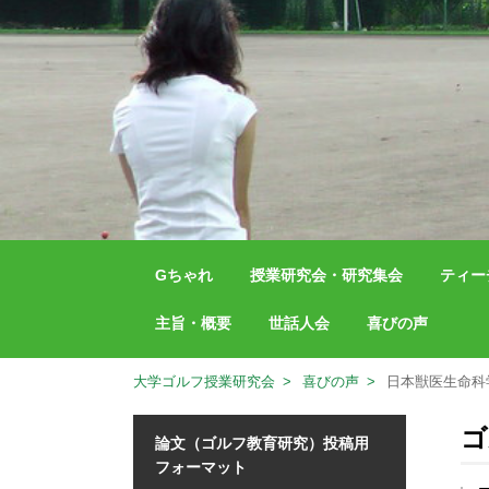
Gちゃれ
授業研究会・研究集会
ティー
主旨・概要
世話人会
喜びの声
大学ゴルフ授業研究会
喜びの声
日本獣医生命科
ゴ
論文（ゴルフ教育研究）投稿用
フォーマット