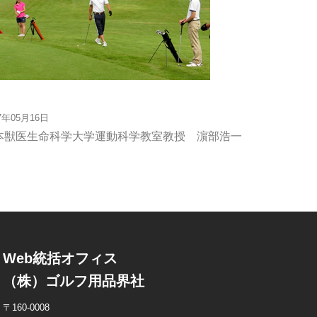
17年05月16日
本獣医生命科学大学運動科学教室教授 濵部浩一
Web統括オフィス
（株）ゴルフ用品界社
〒160-0008