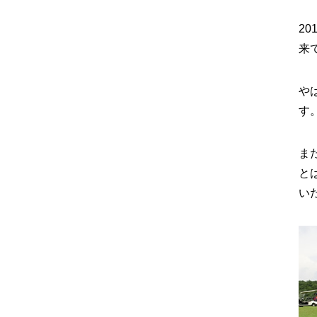
2
来
や
す
ま
と
い