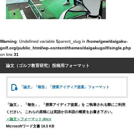
Warning
: Undefined variable $parent_slug in
/home/gew/daigaku-
golf.org/public_html/wp-content/themes/daigakugolf/single.php
on line
31
論文（ゴルフ教育研究）投稿用フォーマット
「論文」「報告」
「授業アイディア提案」
フォーマット
「論文」、「報告」、「授業アイディア提案」を
ご執筆される際にご利用
ください。
これらの原稿には英語か日本語の概要をお書き下さい。
＜論文＞フォーマット.docx
Microsoftワード文書 16.5 KB