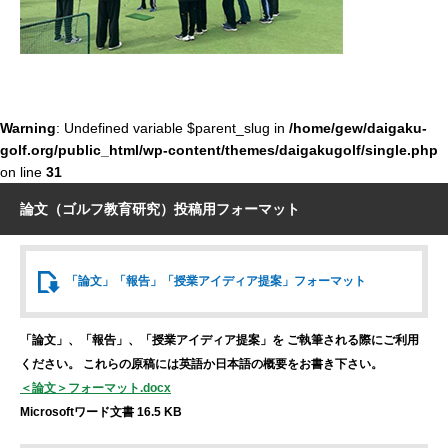
Warning
: Undefined variable $parent_slug in
/home/gew/daigaku-
golf.org/public_html/wp-content/themes/daigakugolf/single.php
on line
31
論文（ゴルフ教育研究）投稿用フォーマット
「論文」「報告」
「授業アイディア提案」
フォーマット
「論文」、「報告」、「授業アイディア提案」を
ご執筆される際にご利用
ください。
これらの原稿には英語か日本語の概要をお書き下さい。
＜論文＞フォーマット.docx
Microsoftワード文書 16.5 KB