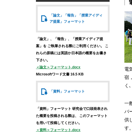
「論文」「報告」
「授業アイディ
ア提案」
フォーマット
「論文」、「報告」、「授業アイディア提
案」を
ご執筆される際にご利用ください。
こ
れらの原稿には英語か日本語の概要をお書き
下さい。
＜論文＞フォーマット.docx
電
Microsoftワード文書 16.5 KB
宿
く
「資料」
フォーマット
一
「資料」フォーマット
研究会で口頭発表され
バ
た概要を投稿される際は、
このフォーマット
供
を用いて投稿してください。
す
＜資料＞フォーマット.docx