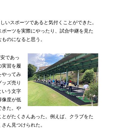
らしいスポーツであると気付くことができた。
スポーツを実際にやったり、試合中継を見た
なものになると思う。
不安であっ
の実習を履
をやってみ
グッズ売り
という文字
解像度が低
できた。や
ことがたくさんあった。例えば、クラブをた
くさん見つけられた。