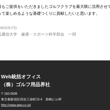
後もご提供をいただきましたゴルフクラブを最大限に活用させ
って楽しめるような基礎つくりに貢献したいと思います。
25年02月17日
気通信大学 健康・スポーツ科学部会 一同
Web統括オフィス
（株）ゴルフ用品界社
〒160-0008
東京都新宿区四谷三栄町15-4 原嶋ビル9F
http://www.gew.co.jp/