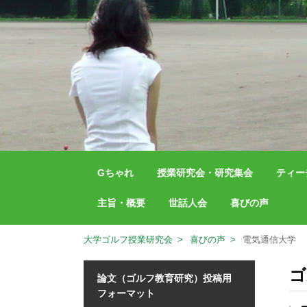
Gちゃれ
授業研究会・研究集会
ティー
主旨・概要
世話人会
喜びの声
大学ゴルフ授業研究会
喜びの声
電気通信大学
ゴ
論文（ゴルフ教育研究）投稿用
フォーマット