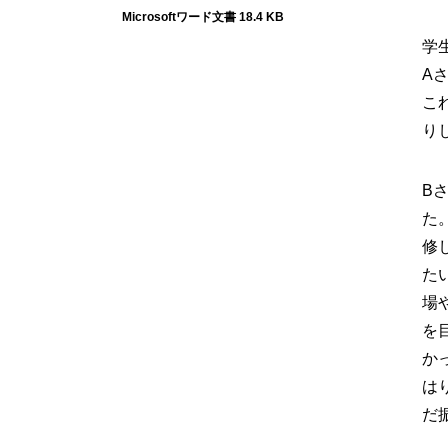
Microsoftワード文書 18.4 KB
学
A
こ
り
B
た
修
た
場
を
か
は
だ