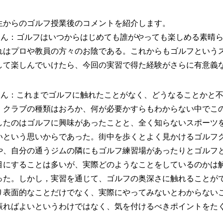
生からのゴルフ授業後のコメントを紹介します。
さん：ゴルフはいつからはじめても誰がやっても楽しめる素晴
れはプロや教員の方々のお陰である。これからもゴルフという
して楽しんでいけたら、今回の実習で得た経験がさらに有意義
さん：これまでゴルフに触れたことがなく、どうなることかと
。クラブの種類はおろか、何が必要かすらもわからない中でこ
したのはゴルフに興味があったことと、全く知らないスポーツ
いという思いからであった。街中を歩くとよく見かけるゴルフ
や、自分の通うジムの隣にもゴルフ練習場があったりとゴルフ
目にすることは多いが、実際どのようなことをしているのかは
った。しかし，実習を通じて、ゴルフの奥深さに触れることが
り表面的なことだけでなく、実際にやってみないとわからない
振ればよいというわけではなく、気を付けるべきポイントをた