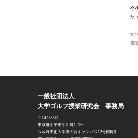
今
た
20
電
一般社団法人
大学ゴルフ授業研究会 事務局
〒187-0032
東京都小平市小川町1-736
武蔵野美術大学鷹の台キャンパス12号館6階