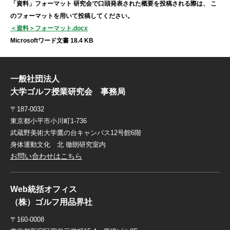
「資料」フォーマット
研究会で口頭発表された概要を投稿される際は、
こ
のフォーマットを用いて投稿してください。
＜資料＞フォーマット.docx
Microsoftワード文書 18.4 KB
一般社団法人
大学ゴルフ授業研究会 事務局
〒187-0032
東京都小平市小川町1-736
武蔵野美術大学鷹の台キャンパス12号館6階
身体運動文化 北 徹朗研究室内
お問い合わせはこちら
Web統括オフィス
（株）ゴルフ用品界社
〒160-0008