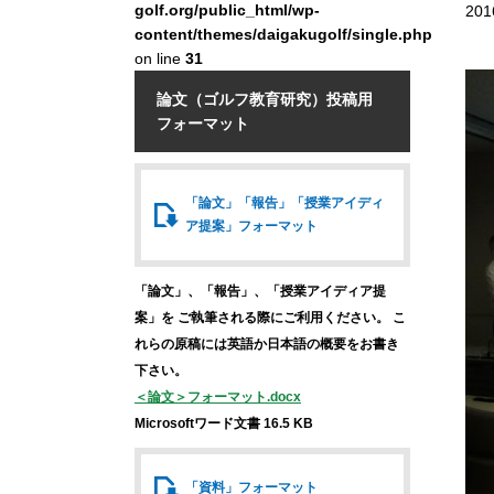
golf.org/public_html/wp-
201
content/themes/daigakugolf/single.php
on line
31
論文（ゴルフ教育研究）投稿用
フォーマット
「論文」「報告」
「授業アイディ
ア提案」
フォーマット
「論文」、「報告」、「授業アイディア提
案」を
ご執筆される際にご利用ください。
こ
れらの原稿には英語か日本語の概要をお書き
下さい。
＜論文＞フォーマット.docx
Microsoftワード文書 16.5 KB
「資料」
フォーマット