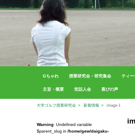
Gちゃれ
授業研究会・研究集会
ティー
主旨・概要
世話人会
喜びの声
大学ゴルフ授業研究会
新着情報
image-1
i
Warning
: Undefined variable
$parent_slug in
/home/gew/daigaku-