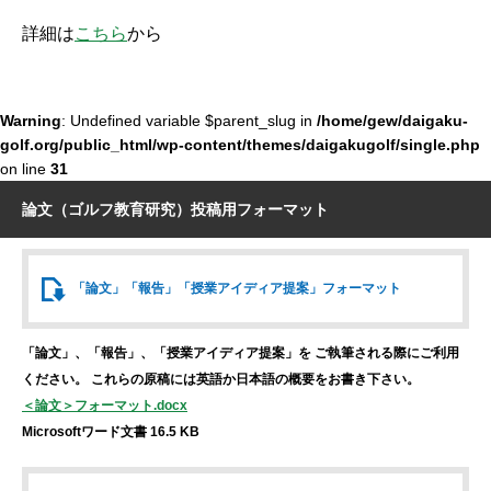
詳細は
こちら
から
Warning
: Undefined variable $parent_slug in
/home/gew/daigaku-
golf.org/public_html/wp-content/themes/daigakugolf/single.php
on line
31
論文（ゴルフ教育研究）投稿用フォーマット
「論文」「報告」
「授業アイディア提案」
フォーマット
「論文」、「報告」、「授業アイディア提案」を
ご執筆される際にご利用
ください。
これらの原稿には英語か日本語の概要をお書き下さい。
＜論文＞フォーマット.docx
Microsoftワード文書 16.5 KB