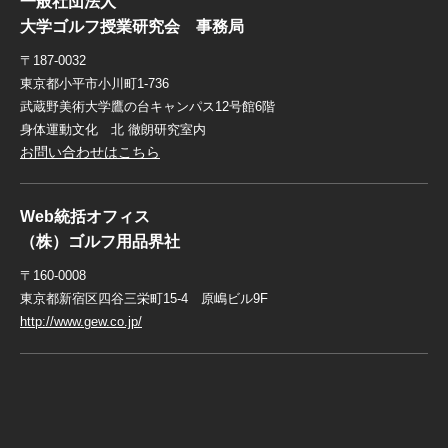
一般社団法人
大学ゴルフ授業研究会 事務局
〒187-0032
東京都小平市小川町1-736
武蔵野美術大学鷹の台キャンパス12号館6階
身体運動文化 北 徹朗研究室内
お問い合わせはこちら
Web統括オフィス
（株）ゴルフ用品界社
〒160-0008
東京都新宿区四谷三栄町15-4 原嶋ビル9F
http://www.gew.co.jp/